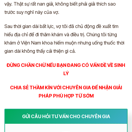
vậy. Thật sự rất nan giải, không biết phải giải thích sao
trước suy nghĩ này của vợ.
Sau thời gian dài bất lực, vợ tôi đã
chủ động đề xuất tìm
hiểu địa chỉ để đi thăm khám và điều trị. Chúng tôi từng
khám ở Viện Nam khoa hiếm muộn nhưng uống thuốc thời
gian dài không thấy cải thiện gì cả.
ĐỪNG CHẦN CHỪ NẾU BẠN ĐANG CÓ VẤN ĐỀ VỀ SINH
LÝ
CHIA SẺ THẦM KÍN VỚI CHUYÊN GIA ĐỂ NHẬN GIẢI
PHÁP PHÙ HỢP TỪ SỚM
GỬI CÂU HỎI TƯ VẤN CHO CHUYÊN GIA