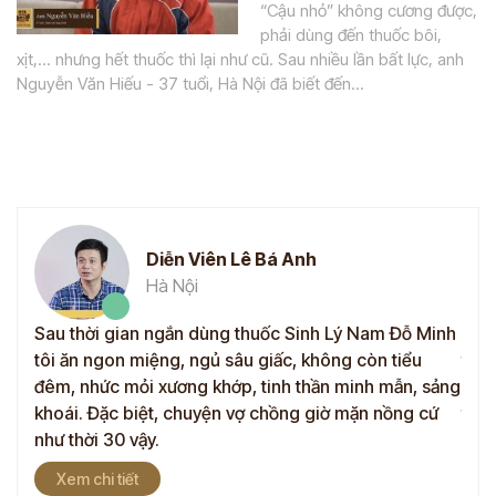
“Cậu nhỏ” không cương được,
phải dùng đến thuốc bôi,
xịt,... nhưng hết thuốc thì lại như cũ. Sau nhiều lần bất lực, anh
Nguyễn Văn Hiếu - 37 tuổi, Hà Nội đã biết đến...
Diễn Viên Lê Bá Anh
Hà Nội
mãn,
Sau thời gian ngắn dùng thuốc Sinh Lý Nam Đỗ Minh
Sau 
tôi ăn ngon miệng, ngủ sâu giấc, không còn tiểu
tình
đó
đêm, nhức mỏi xương khớp, tinh thần minh mẫn, sảng
Nhiề
ốc
khoái. Đặc biệt, chuyện vợ chồng giờ mặn nồng cứ
thể 
như thời 30 vậy.
Cảm
Xem chi tiết
X