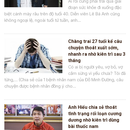
Ai rồi cũng phải trải qua giai
đoạn sức khỏe đi xuống đặc
biệt cánh mày râu trên độ tuổi 40. Diễn viên Lê Bá Anh cũng
không ngoại lệ, ngoài tuổi tứ tuần, anh...
Chàng trai 27 tuổi kể câu
chuyện thoát xuất sớm,
nhanh ra nhờ kiên trì sau 3
tháng
Có ai bị người yêu, vợ bỏ, vợ
cắm sừng vì yếu chưa? Tôi đã
từng,... (Chia sẻ của 1 bệnh nhân nam của Đỗ Minh Đường, câu
chuyện được bệnh nhân đồng ý cho...
Anh Hiếu chia sẻ thoát
tình trạng rối loạn cương
dương nhờ kiên trì dùng
bài thuốc nam