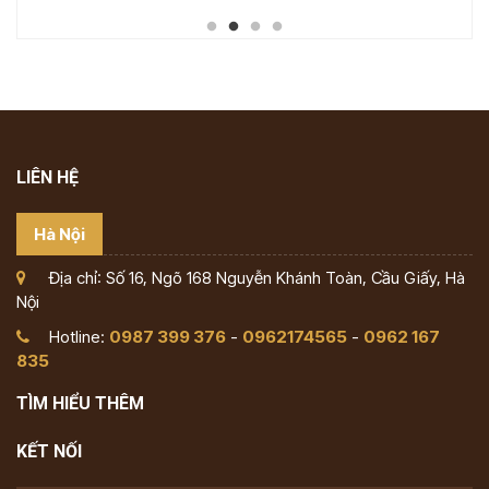
LIÊN HỆ
Hà Nội
Địa chỉ: Số 16, Ngõ 168 Nguyễn Khánh Toàn, Cầu Giấy, Hà
Nội
Hotline:
0987 399 376
-
0962174565
-
0962 167
835
TÌM HIỂU THÊM
KẾT NỐI