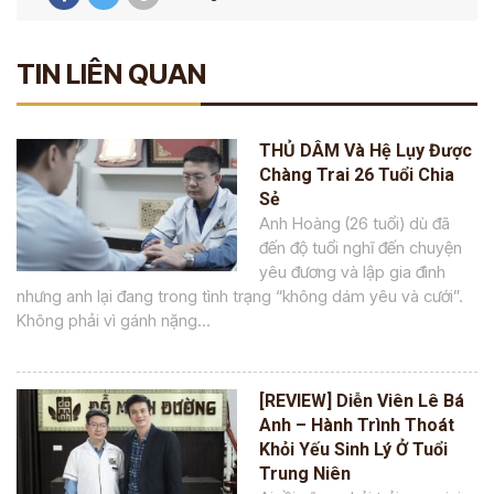
TIN LIÊN QUAN
THỦ DÂM Và Hệ Lụy Được
Chàng Trai 26 Tuổi Chia
Sẻ
Anh Hoàng (26 tuổi) dù đã
đến độ tuổi nghĩ đến chuyện
yêu đương và lập gia đình
nhưng anh lại đang trong tình trạng “không dám yêu và cưới”.
Không phải vì gánh nặng...
[REVIEW] Diễn Viên Lê Bá
Anh – Hành Trình Thoát
Khỏi Yếu Sinh Lý Ở Tuổi
Trung Niên