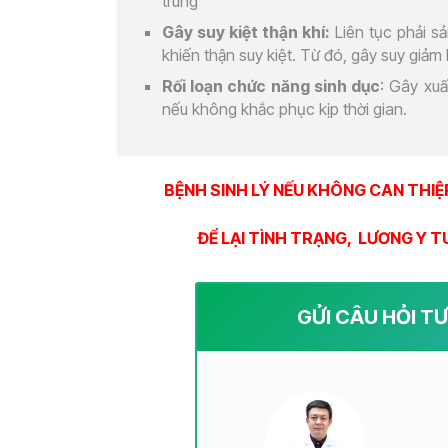
trung
Gây suy kiệt thận khí:
Liên tục phải sản
khiến thận suy kiệt. Từ đó, gây suy giả
Rối loạn chức năng sinh dục
: Gây xuấ
nếu không khắc phục kịp thời gian.
BỆNH SINH LÝ NẾU KHÔNG CAN THIỆ
ĐỂ LẠI TÌNH TRẠNG, LƯƠNG Y T
GỬI CÂU HỎI T