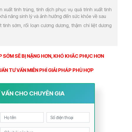
 xuất tinh trùng, tinh dịch phục vụ quá trình xuất tinh
m khả năng sinh lý và ảnh hưởng đến sức khỏe về sau
t tinh sớm, rối loạn cương dương, thậm chí liệt dương
P SỚM SẼ BỊ NẶNG HƠN, KHÓ KHẮC PHỤC HƠN
UẤN TƯ VẤN MIỄN PHÍ GIẢI PHÁP PHÙ HỢP
Ư VẤN CHO CHUYÊN GIA