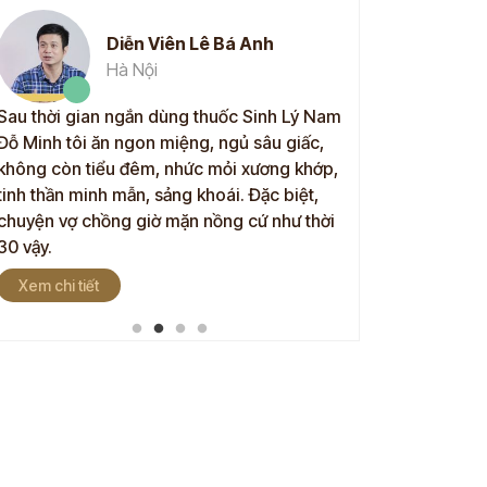
Diễn Viên Lê Bá Anh
Anh
Hà Nội
Hà N
Sau thời gian ngắn dùng thuốc Sinh Lý Nam
Sau 5 tháng dùng 
Đỗ Minh tôi ăn ngon miệng, ngủ sâu giấc,
Minh, tình trạng 
không còn tiểu đêm, nhức mỏi xương khớp,
hơn rất nhiều rồi. 
tinh thần minh mẫn, sảng khoái. Đặc biệt,
Hơn nữa sức khỏe 
chuyện vợ chồng giờ mặn nồng cứ như thời
đáng kể, thể lực 
30 vậy.
nhà thuốc Đỗ Min
Xem chi tiết
Xem chi tiết