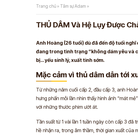
Trang chủ
»
Tâm sự Adam
»
Anh Hiếu
Hà Nội
THỦ DÂM Và Hệ Lụy Được Chàn
Tôi thấy bài thuốc của Đỗ
tốt, không hề gây dị ứng, 
Anh Hoàng (26 tuổi) dù đã đến độ tuổi nghĩ
quá trình sử dụng… Công d
đang trong tình trạng “không dám yêu và cướ
khá rõ ràng, tôi rất tự tin 
bị… yếu sinh lý, xuất tinh sớm.
tại.
Mặc cảm vì thủ dâm dẫn tới xu
Xem chi tiết
Từ những năm cuối cấp 2, đầu cấp 3, anh Hoàn
hưng phấn mỗi lần nhìn thấy hình ảnh “mát mẻ”
với những thước phim ướt át.
Tần suất từ 1 vài lần 1 tuần ngày còn cấp 3 đã 
hề nhận ra, trong âm thầm, thời gian xuất của