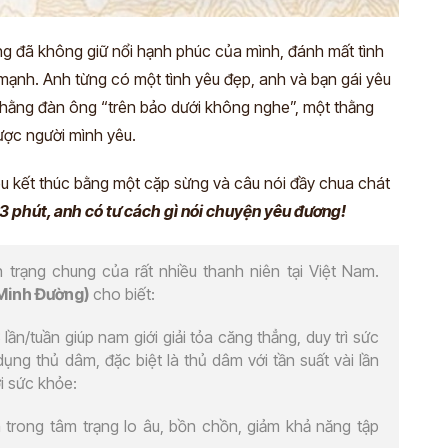
ng đã không giữ nổi hạnh phúc của mình, đánh mất tình
 mạnh. Anh từng có một tình yêu đẹp, anh và bạn gái yêu
thằng đàn ông “trên bảo dưới không nghe”, một thằng
ược người mình yêu.
êu kết thúc bằng một cặp sừng và câu nói đầy chua chát
3 phút, anh có tư cách gì nói chuyện yêu đương!
 trạng chung của rất nhiều thanh niên tại Việt Nam.
Minh Đường)
cho biết:
ần/tuần giúp nam giới giải tỏa căng thẳng, duy trì sức
 dụng thủ dâm, đặc biệt là thủ dâm với tần suất vài lần
i sức khỏe:
trong tâm trạng lo âu, bồn chồn, giảm khả năng tập