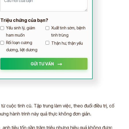
Triệu chứng của bạn?
Yếu sinh lý, giảm
Xuất tinh sớm, bệnh
ham muốn
tinh trùng
Rối loạn cương
Thận hư, thận yếu
dương, liệt dương
GỬI TƯ VẤN
ị
ừ cuộc tình cũ. Tập trung làm việc, theo đuổi điều trị, cố
Nhưng hành trình này quả thực không đơn giản.
ỏ, anh tiêu tốn gần trăm triệu nhưng hiệu quả không được