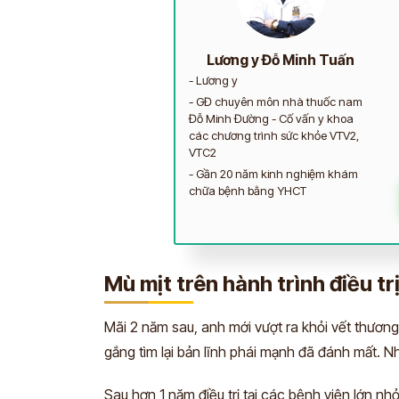
Lương y Đỗ Minh Tuấn
- Lương y
- GĐ chuyên môn nhà thuốc nam
Đỗ Minh Đường - Cố vấn y khoa
các chương trình sức khỏe VTV2,
VTC2
- Gần 20 năm kinh nghiệm khám
chữa bệnh bằng YHCT
Mù mịt trên hành trình điều tr
Mãi 2 năm sau, anh mới vượt ra khỏi vết thương t
gắng tìm lại bản lĩnh phái mạnh đã đánh mất. 
Sau hơn 1 năm điều trị tại các bệnh viện lớn nh