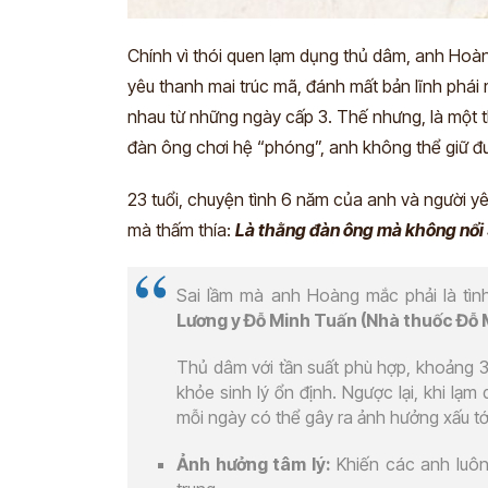
Chính vì thói quen lạm dụng thủ dâm, anh Hoà
yêu thanh mai trúc mã, đánh mất bản lĩnh phái
nhau từ những ngày cấp 3. Thế nhưng, là một 
đàn ông chơi hệ “phóng”, anh không thể giữ đ
23 tuổi, chuyện tình 6 năm của anh và người y
mà thấm thía:
Là thằng đàn ông mà không nổi 
Sai lầm mà anh Hoàng mắc phải là tình
Lương y Đỗ Minh Tuấn (Nhà thuốc Đỗ 
Thủ dâm với tần suất phù hợp, khoảng 3 l
khỏe sinh lý ổn định. Ngược lại, khi lạm
mỗi ngày có thể gây ra ảnh hưởng xấu tớ
Ảnh hưởng tâm lý:
Khiến các anh luôn 