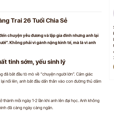
Diễn viên, nghệ sĩ Minh Tuấn
Hà Nội
g Trai 26 Tuổi Chia Sẻ
 Minh Đường rất
Sức khoẻ sinh lý của tôi đã ổn định, cơ thể
kích ứng gì trong
sung mãn, tinh thần sảng khoái. Hai vợ
 đến chuyện yêu đương và lập gia đình nhưng anh lại
ụng phải nói là
chồng bắt đầu tìm lại được cảm hứng và
i”. Không phải vì gánh nặng kinh tế, mà là vì anh
với bản thân hiện
thăng hoa hơn trong chuyện đó nhờ bài
thuốc Sinh Lý Nam Đỗ Minh của nhà thuốc
Đỗ Minh Đường.
ất tinh sớm, yếu sinh lý
Xem chi tiết
g đã bắt đầu tò mò về “chuyện người lớn”. Cảm giác
 lại nổi lên, anh bắt đầu dấn thân vào con đường thủ dâm
trở thành mỗi ngày 1-2 lần khi anh lên đại học. Anh không
 mình đã càng ngày càng ngắn.