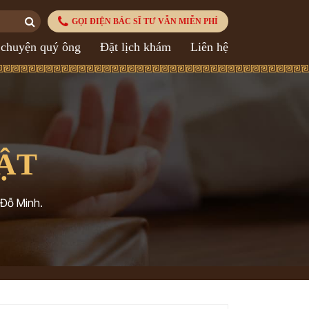
GỌI ĐIỆN BÁC SĨ TƯ VẪN MIỄN PHÍ
 chuyện quý ông
Đặt lịch khám
Liên hệ
ẬT
 Đỗ Minh.