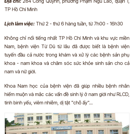
Địa chỉ:
284 Cống Quỳnh, phường Phạm Ngũ Lão, quận 1,
TP Hồ Chí Minh
Lịch làm việc:
Thứ 2 - thứ 6 hàng tuần, từ 7h00 - 16h30
Không chỉ nổi tiếng nhất TP Hồ Chí Minh và khu vực miền
Nam, bệnh viện Từ Dũ từ lâu đã được biết là bệnh viện
tuyến đầu cả nước trong khám và xử lý các bệnh sản phụ
khoa - nam khoa và chăm sóc sức khỏe sinh sản cho cả
nam và nữ giới.
Khoa Nam học của bệnh viện đã giúp nhiều bệnh nhân
hiếm muộn và mắc các vấn đề sinh lý ở nam giới như RLCD,
tinh binh yếu, viêm nhiễm, dị tật "chỗ ấy"…