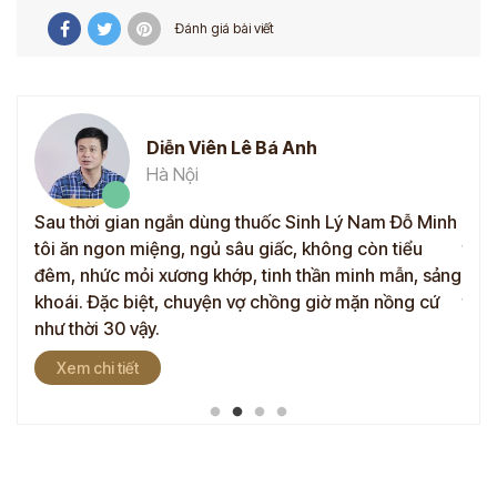
Đánh giá bài viết
Diễn Viên Lê Bá Anh
Hà Nội
mãn,
Sau thời gian ngắn dùng thuốc Sinh Lý Nam Đỗ Minh
Sau 
tôi ăn ngon miệng, ngủ sâu giấc, không còn tiểu
tình
đó
đêm, nhức mỏi xương khớp, tinh thần minh mẫn, sảng
Nhiề
ốc
khoái. Đặc biệt, chuyện vợ chồng giờ mặn nồng cứ
thể 
như thời 30 vậy.
Cảm
Xem chi tiết
X