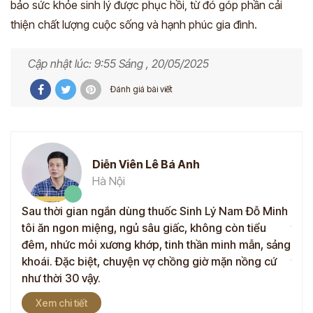
bảo sức khỏe sinh lý được phục hồi, từ đó góp phần cải
thiện chất lượng cuộc sống và hạnh phúc gia đình.
Cập nhật lúc: 9:55 Sáng , 20/05/2025
Đánh giá bài viết
Diễn Viên Lê Bá Anh
Hà Nội
mãn,
Sau thời gian ngắn dùng thuốc Sinh Lý Nam Đỗ Minh
Sau 
tôi ăn ngon miệng, ngủ sâu giấc, không còn tiểu
tình
đó
đêm, nhức mỏi xương khớp, tinh thần minh mẫn, sảng
Nhiề
ốc
khoái. Đặc biệt, chuyện vợ chồng giờ mặn nồng cứ
thể 
như thời 30 vậy.
Cảm
Xem chi tiết
X