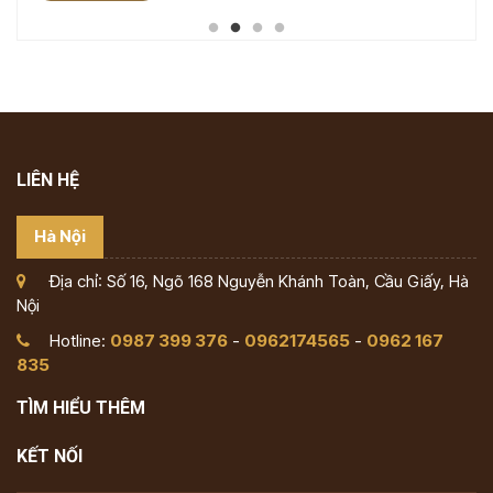
LIÊN HỆ
Hà Nội
Địa chỉ: Số 16, Ngõ 168 Nguyễn Khánh Toàn, Cầu Giấy, Hà
Nội
Hotline:
0987 399 376
-
0962174565
-
0962 167
835
TÌM HIỂU THÊM
KẾT NỐI