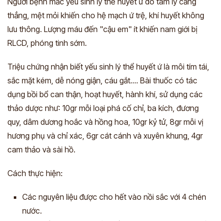
Người bệnh mắc yếu sinh lý thể huyết ứ do tâm lý căng
thẳng, mệt mỏi khiến cho hệ mạch ứ trệ, khí huyết không
lưu thông. Lượng máu đến "cậu em" ít khiến nam giới bị
RLCD, phóng tinh sớm.
Triệu chứng nhận biết yếu sinh lý thể huyết ứ là môi tím tái,
sắc mặt kém, dễ nóng giận, cáu gắt…. Bài thuốc có tác
dụng bồi bổ can thận, hoạt huyết, hành khí, sử dụng các
thảo dược như: 10gr mỗi loại phá cố chỉ, ba kích, đương
quy, dâm dương hoắc và hồng hoa, 10gr kỷ tử, 8gr mỗi vị
hương phụ và chỉ xác, 6gr cát cánh và xuyên khung, 4gr
cam thảo và sài hồ.
Cách thực hiện:
Các nguyên liệu được cho hết vào nồi sắc với 4 chén
nước.