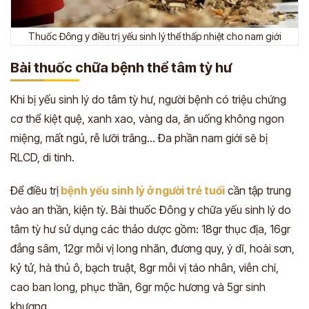
Thuốc Đông y điều trị yếu sinh lý thể thấp nhiệt cho nam giới
Bài thuốc chữa bệnh thể tâm tỳ hư
Khi bị yếu sinh lý do tâm tỳ hư, người bệnh có triệu chứng
cơ thể kiệt quệ, xanh xao, vàng da, ăn uống không ngon
miệng, mất ngủ, rễ lưỡi trắng… Đa phần nam giới sẽ bị
RLCD, di tinh.
Để điều trị
bệnh yếu sinh lý ở người trẻ tuổi
cần tập trung
vào an thần, kiện tỳ. Bài thuốc Đông y chữa yếu sinh lý do
tâm tỳ hư sử dụng các thảo dược gồm: 18gr thục địa, 16gr
đẳng sâm, 12gr mỗi vị long nhãn, đương quy, ý dĩ, hoài sơn,
kỷ tử, hà thủ ô, bạch truật, 8gr mỗi vị táo nhân, viễn chí,
cao ban long, phục thần, 6gr mộc hương và 5gr sinh
khương.